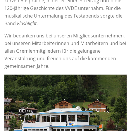
kurzen Ansprache, in der er einen Streifzug durch die
120-jährige Geschichte des VVDE unternahm. Für die
musikalische Untermalung des Festabends sorgte die
Band
Flashlight
.
Wir bedanken uns bei unseren Mitgliedsunternehmen,
bei unseren Mitarbeiterinnen und Mitarbeitern und bei
allen Gremienmitgliedern für die gelungene
Veranstaltung und freuen uns auf die kommenden
gemeinsamen Jahre.